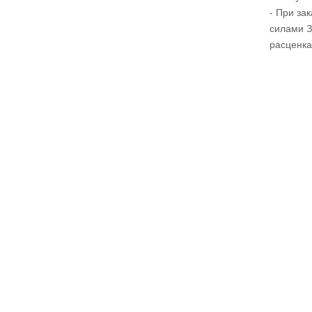
- При за
силами З
расценка