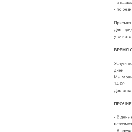
- в наше
- по без
Приемка 
Для юрид
уточнить
ВРЕМЯ 
Услуги п
дней.
Мы гаран
14:00.
Доставка
ПРОЧИЕ
- В день
невозмож
- В случ