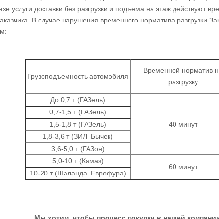
казе услуги доставки без разгрузки и подъема на этаж действуют в
аказчика. В случае нарушения временного норматива разгрузки З
м:
Временной норматив н
Грузоподъемность автомобиля
разгрузку
До 0,7 т (ГАЗель)
0,7-1,5 т (ГАЗель)
1,5-1,8 т (ГАЗель)
40 минут
1,8-3,6 т (ЗИЛ, Бычек)
3,6-5,0 т (ГАЗон)
5,0-10 т (Камаз)
60 минут
10-20 т (Шаланда, Еврофура)
Мы хотим, чтобы процесс покупки в нашей компании