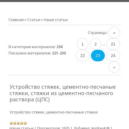
Главная
»
Статьи
» Наши статьи
Страницы
:
«
...
1
2
21
В категории материалов
:
236
Показано материалов
:
221-230
22
23
24
»
Устройство стяжек, цементно-песчаные
стяжки, стяжки из цементно-песчаного
раствора (ЦПС)
Устройство стяжек, цементно-песчаные стяжки
Наши статьи
|
Просмотров:
1635
|
Добавил:
AndreyК@
|