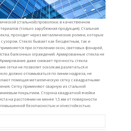
лической (стальной) проволоки; в качественном
териалов (только зарубежная продукция). Стальная
екла, проходит через металлические ролики, которые
с узором. Стекло бывает как бесцветным, так и
применяется при остеклении окон, световых фонарей,
йства балконных ограждений. Армированные стекла не
 Армирование даже снижает прочность стекла
чие сетки не позволит осколкам разлетаться и
кло должно отламываться по линии надреза, не
 делают помещая металлическую сетку с квадратными
ления. Сетку применяют сварную из стальной
юминиевым покрытием. Сторона квадратной ячейки
иста на расстоянии не менее 1,5 мм от поверхности
 повышенной безопасностью и огнестойкостью.