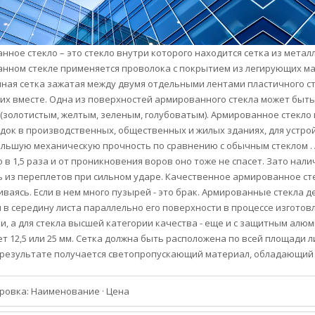
нное стекло – это стекло внутри которого находится сетка из метал
нном стекле применяется проволока с покрытием из легирующих ма
ная сетка зажатая между двумя отдельными лентами пластичного ст
их вместе. Одна из поверхностей армированного стекла может быть 
(золотистым, желтым, зеленым, голубоватым). Армированное стекло 
док в производственных, общественных и жилых зданиях, для устро
льшую механическую прочность по сравнению с обычным стеклом .
 в 1,5 раза и от проникновения воров оно тоже не спасет. Зато нали
 из переплетов при сильном ударе. Качественное армированное сте
иваясь. Если в нем много пузырей - это брак. Армированные стекла
 в середину листа параллельно его поверхности в процессе изготов
и, а для стекла высшей категории качества - еще и с защитным ал
ет 12,5 или 25 мм. Сетка должна быть расположена по всей площади л
В результате получается светопропускающий материал, обладающий
ровка:
Наименование
·
Цена