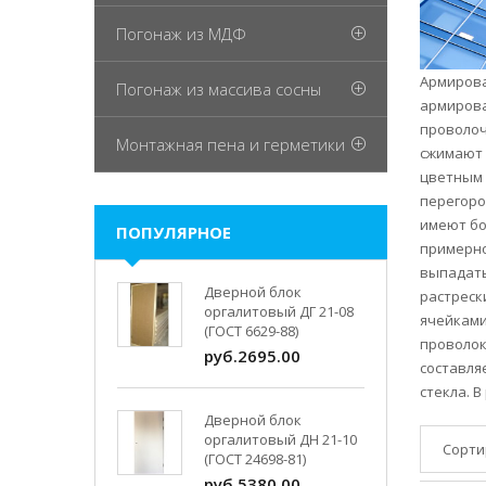
Погонаж из МДФ
Армирова
Погонаж из массива сосны
армирова
проволоч
Монтажная пена и герметики
сжимают 
цветным 
перегоро
имеют бо
ПОПУЛЯРНОЕ
примерно
выпадать
Дверной блок
растреск
оргалитовый ДГ 21-08
ячейками
(ГОСТ 6629-88)
проволок
руб.2695.00
составля
стекла. 
Дверной блок
оргалитовый ДН 21-10
Сорти
(ГОСТ 24698-81)
руб.5380.00